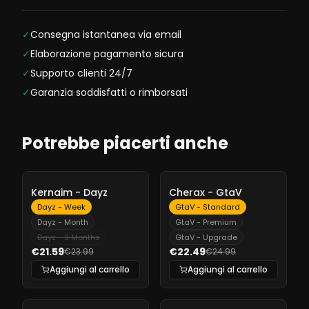
✓
Consegna istantanea via email
✓
Elaborazione pagamento sicura
✓
Supporto clienti 24/7
✓
Garanzia soddisfatti o rimborsati
Potrebbe piacerti anche
-
10%
-
10%
Kernaim - Dayz
Cherax - GtaV
Dayz - Week
GtaV - Standard
Dayz - Month
GtaV - Premium
Dayz - 3 Months
GtaV - Upgrade
€21.59
€22.49
€23.99
€24.99
Aggiungi al carrello
Aggiungi al carrello