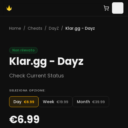
Home
/
Cheats
/
DayZ
/
Klar.gg - Dayz
Non rilevato
Klar.gg - Dayz
Check Current Status
SELEZIONA OPZIONE:
Day
Week
Month
€6.99
€19.99
€39.99
€6.99