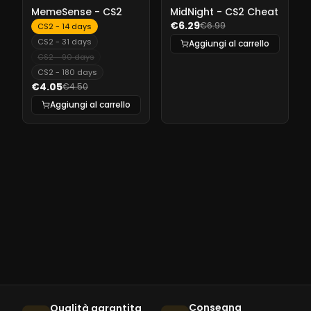
-
10%
-
10%
MemeSense - CS2
MidNight - CS2 Cheat
€6.29
€6.99
CS2 - 14 days
CS2 - 31 days
Aggiungi al carrello
CS2 - 90 days
CS2 - 180 days
€4.05
€4.50
Aggiungi al carrello
Consegna
Qualità garantita