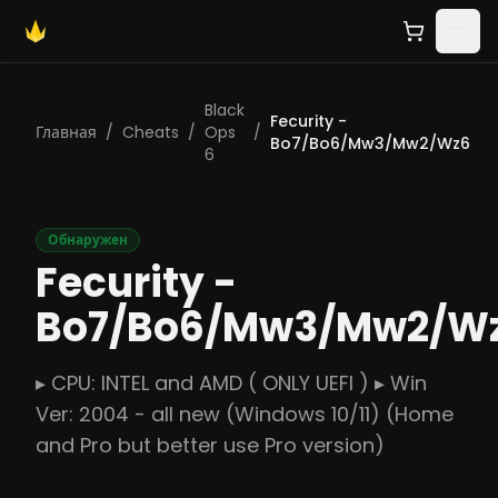
Black
Fecurity -
Главная
/
Cheats
/
Ops
/
Bo7/Bo6/Mw3/Mw2/Wz6
6
Обнаружен
Fecurity -
Bo7/Bo6/Mw3/Mw2/W
▸ CPU: INTEL and AMD ( ONLY UEFI ) ▸ Win
Ver: 2004 - all new (Windows 10/11) (Home
and Pro but better use Pro version)