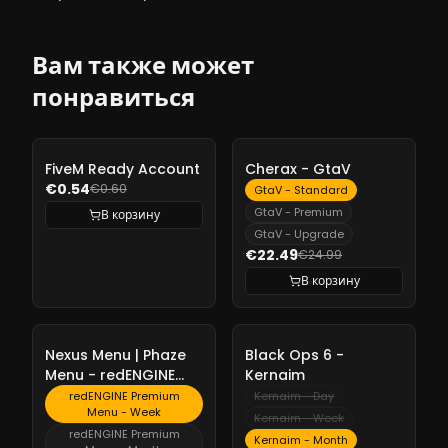
Вам также может
понравиться
-
10%
-
10%
FiveM Ready Account
Cherax - GtaV
€0.54
€0.60
GtaV - Standard
GtaV - Premium
В корзину
GtaV - Upgrade
€22.49
€24.99
В корзину
-
10%
-
10%
Nexus Menu | Phaze
Black Ops 6 -
Menu - redENGINE
Kernaim
Premium Menu
redENGINE Premium
Kernaim - Day
Menu - Week
Kernaim - Week
redENGINE Premium
Kernaim - Month