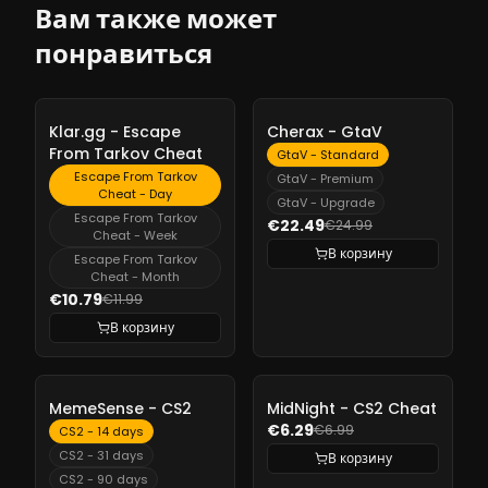
Вам также может
понравиться
-
10%
-
10%
Klar.gg - Escape
Cherax - GtaV
From Tarkov Cheat
GtaV - Standard
Escape From Tarkov
GtaV - Premium
Cheat - Day
GtaV - Upgrade
Escape From Tarkov
€22.49
€24.99
Cheat - Week
В корзину
Escape From Tarkov
Cheat - Month
€10.79
€11.99
В корзину
-
10%
-
10%
MemeSense - CS2
MidNight - CS2 Cheat
€6.29
€6.99
CS2 - 14 days
CS2 - 31 days
В корзину
CS2 - 90 days