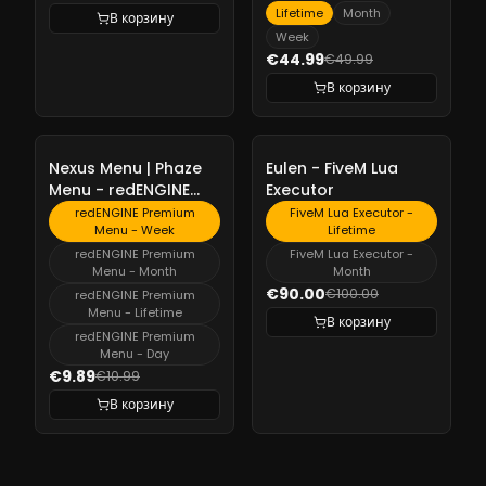
Lifetime
Month
В корзину
Week
€44.99
€49.99
В корзину
-
10%
-
10%
Nexus Menu | Phaze
Eulen - FiveM Lua
Menu - redENGINE
Executor
Premium Menu
redENGINE Premium
FiveM Lua Executor -
Menu - Week
Lifetime
redENGINE Premium
FiveM Lua Executor -
Menu - Month
Month
€90.00
€100.00
redENGINE Premium
Menu - Lifetime
В корзину
redENGINE Premium
Menu - Day
€9.89
€10.99
В корзину