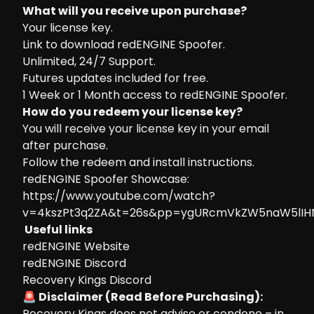
What will you receive upon purchase?
Your license key.
Link to download redENGINE Spoofer.
Unlimited, 24/7 Support.
Futures updates included for free.
1 Week or 1 Month access to redENGINE Spoofer.
How do you redeem your license key?
You will receive your license key in your email
after purchase.
Follow the
redeem and install instructions.
redENGINE Spoofer Showcase:
https://www.youtube.com/watch?
v=4kszPt3q2ZA&t=26s&pp=ygURcmVkZW5naW5lIH
Useful links
redENGINE Website
redENGINE Discord
Recovery Kings Discord
🚨 Disclaimer (Read Before Purchasing):
Recovery Kings does not advise or condone – in