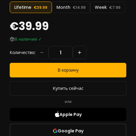
Lifetime
Month
Week
€39.99
€14.99
€7.99
€39.99
В наличии
✓
Количество
:
В корзину
Купить сейчас
или
Apple Pay
Google Pay