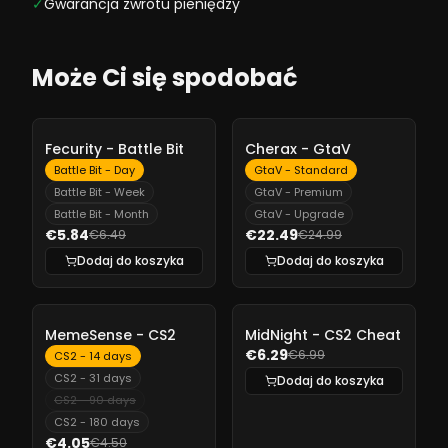
✓
Gwarancja zwrotu pieniędzy
Może Ci się spodobać
-
10%
-
10%
Fecurity - Battle Bit
Cherax - GtaV
Battle Bit - Day
GtaV - Standard
Battle Bit - Week
GtaV - Premium
Battle Bit - Month
GtaV - Upgrade
€5.84
€22.49
€6.49
€24.99
Dodaj do koszyka
Dodaj do koszyka
-
10%
-
10%
MemeSense - CS2
MidNight - CS2 Cheat
€6.29
€6.99
CS2 - 14 days
CS2 - 31 days
Dodaj do koszyka
CS2 - 90 days
CS2 - 180 days
€4.05
€4.50