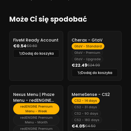
Może Ci się spodobać
-
10%
-
10%
FiveM Ready Account
Cherax - GtaV
€0.54
€0.60
GtaV - Standard
GtaV - Premium
Dodaj do koszyka
GtaV - Upgrade
€22.49
€24.99
Dodaj do koszyka
-
10%
-
10%
Nexus Menu | Phaze
MemeSense - CS2
Menu - redENGINE
CS2 - 14 days
Premium Menu
redENGINE Premium
CS2 - 31 days
Menu - Week
CS2 - 90 days
redENGINE Premium
CS2 - 180 days
Menu - Month
€4.05
€4.50
redENGINE Premium