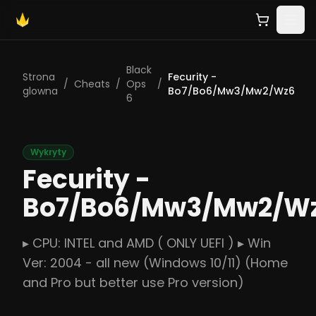
Black
Strona
Fecurity -
/
Cheats
/
Ops
/
glowna
Bo7/Bo6/Mw3/Mw2/Wz6
6
Wykryty
Fecurity -
Bo7/Bo6/Mw3/Mw2/W
▸ CPU: INTEL and AMD ( ONLY UEFI ) ▸ Win
Ver: 2004 - all new (Windows 10/11) (Home
and Pro but better use Pro version)