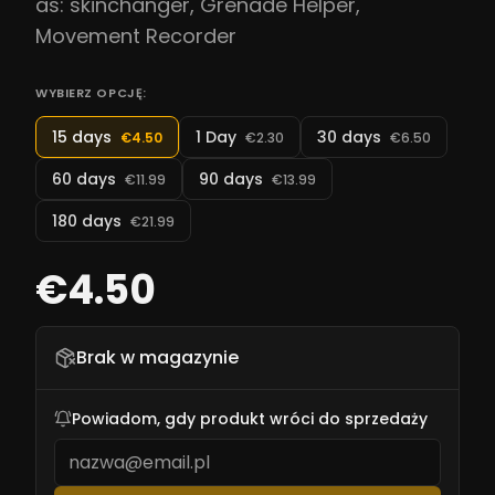
as: skinchanger, Grenade Helper,
Movement Recorder
WYBIERZ OPCJĘ:
15 days
1 Day
30 days
€4.50
€2.30
€6.50
60 days
90 days
€11.99
€13.99
180 days
€21.99
€4.50
Brak w magazynie
Powiadom, gdy produkt wróci do sprzedaży