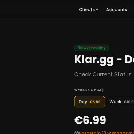
Cheats
Accounts
Niewykrywalny
Klar.gg - 
Check Current Status
WYBIERZ OPCJĘ:
Day
Week
€6.99
€19.
€6.99
Pozostalo 10 w magazyni