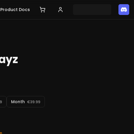
Product Docs
Dayz
Month
99
€39.99
e