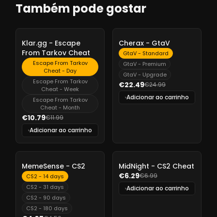
Também pode gostar
-
10%
-
10%
Klar.gg - Escape
Cherax - GtaV
From Tarkov Cheat
GtaV - Standard
Escape From Tarkov
GtaV - Premium
Cheat - Day
GtaV - Upgrade
Escape From Tarkov
€22.49
€24.99
Cheat - Week
Adicionar ao carrinho
Escape From Tarkov
Cheat - Month
€10.79
€11.99
Adicionar ao carrinho
-
10%
-
10%
MemeSense - CS2
MidNight - CS2 Cheat
€6.29
€6.99
CS2 - 14 days
CS2 - 31 days
Adicionar ao carrinho
CS2 - 90 days
CS2 - 180 days