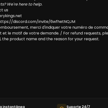
ts? We're here to help.
ct us
rykings.net
https://discord.com/invite/6wfhetNQJM
emboursement, merci d'indiquer votre numéro de comman
uit et le motif de votre demande. / For refund requests, pl
, the product name and the reason for your request.
a instantânea
Suporte 24/7