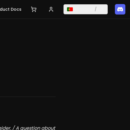
duct Docs
Português
/
EUR
der. / A question about