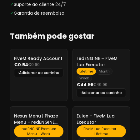
✓
Suporte ao cliente 24/7
✓
Garantia de reembolso
Também pode gostar
-
10%
-
10%
FiveM Ready Account
redENGINE – FiveM
€0.54
Lua Executor
€0.60
Lifetime
Month
Adicionar ao carrinho
Week
€44.99
€49.99
Adicionar ao carrinho
-
10%
-
10%
Nexus Menu | Phaze
Eulen - FiveM Lua
Menu - redENGINE
Executor
Premium Menu
redENGINE Premium
FiveM Lua Executor -
Menu - Week
Lifetime