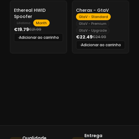
-
10%
-
10%
Ethereal HWID
Cherax - GtaV
Spoofer
GtaV - Standard
Lifetime
Month
GtaV - Premium
€19.79
€21.99
GtaV - Upgrade
€22.49
€24.99
Adicionar ao carrinho
Adicionar ao carrinho
Entrega
Qualidade