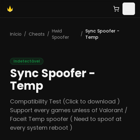
Hwid
Sync Spoofer -
Início
/
Cheats
/
/
Spoofer
Temp
Indetectável
Sync Spoofer -
Temp
Compatibility Test (Click to download )
Support every games unless of Valorant /
Faceit Temp spoofer ( Need to spoof at
every system reboot )