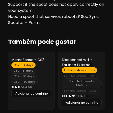
Support if the spoof does not apply correctly on
your system.
Need a spoof that survives reboots? See
Sync
Spoofer – Perm
.
Também pode gostar
-
10%
-
10%
MemeSense - CS2
Disconnect.wtf -
Fortnite External
CS2 - 14 days
Fortnite External - Day
CS2 - 31 days
Fortnite External - Month
CS2 - 90 days
Fortnite External -
CS2 - 180 days
Lifetime
€4.05
€4.50
Fortnite External - Week
Adicionar ao carrinho
€314.99
€349.99
Adicionar ao carrinho