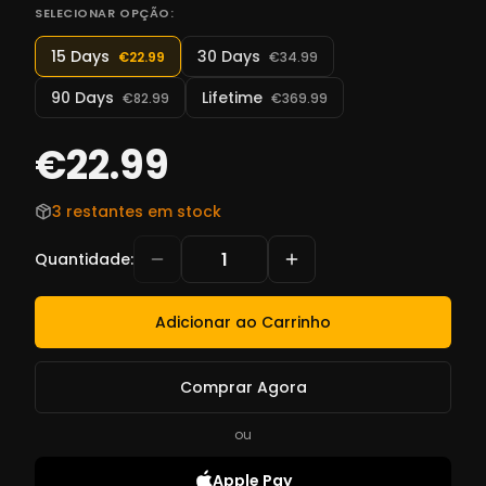
SELECIONAR OPÇÃO:
15 Days
30 Days
€22.99
€34.99
90 Days
Lifetime
€82.99
€369.99
€22.99
3 restantes em stock
Quantidade
:
Adicionar ao Carrinho
Comprar Agora
ou
Apple Pay